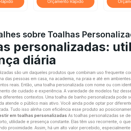
Rápido
Orçamento Rápido
Orçam
alhes sobre Toalhas Personaliz
s personalizadas: uti
nça diária
lizadas são um daqueles produtos que combinam uso frequente com a
ina das pessoas em casa, na academia, na praia e até em ambientes 
tos reais. Então, uma toalha personalizada com nome ou com ident
mento de cuidado e experiência. A variedade de modelos faz desse 
 a diferentes contextos. Uma toalha de banho personalizada pode 
ada atende o público mais ativo. Você ainda pode optar por diferen
ada. Tudo isso alinha com eficiência esse produto ao posicionamen
estir em toalhas personalizadas
As toalhas personalizadas se d
to, utilidade e presença constante. Elas têm uso recorrente, o qu
ando proximidade. Assim, há um alto valor percebido, especialmen