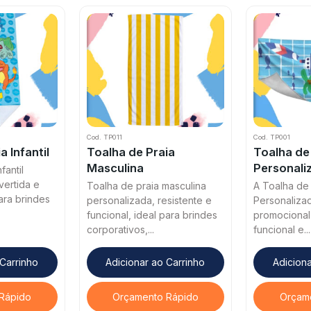
Cod. TP011
Cod. TP001
a Infantil
Toalha de Praia
Toalha de
Masculina
Personali
fantil
vertida e
Toalha de praia masculina
A Toalha de 
para brindes
personalizada, resistente e
Personaliza
funcional, ideal para brindes
promocional 
corporativos,...
funcional e...
 Carrinho
Adicionar ao Carrinho
Adiciona
Rápido
Orçamento Rápido
Orçam