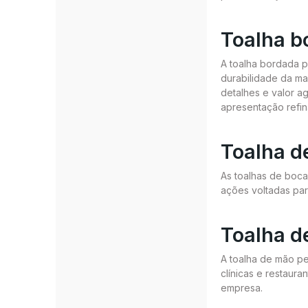
Toalha b
A toalha bordada p
durabilidade da ma
detalhes e valor a
apresentação refin
Toalha d
As toalhas de boca
ações voltadas par
Toalha d
A toalha de mão pe
clínicas e restaur
empresa.