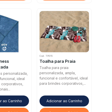
Cod. TP015
tness
Toalha para Praia
zada
Toalha para praia
personalizada, ampla,
ss personalizada,
funcional e confortável, ideal
uncional, ideal
para brindes corporativos,...
 corporativos,
nais...
r ao Carrinho
Adicionar ao Carrinho