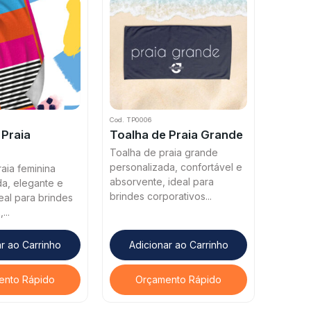
Cod. TP0006
 Praia
Toalha de Praia Grande
Toalha de praia grande
personalizada, confortável e
aia feminina
absorvente, ideal para
da, elegante e
brindes corporativos...
deal para brindes
...
r ao Carrinho
Adicionar ao Carrinho
ento Rápido
Orçamento Rápido