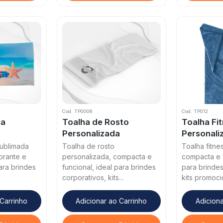
Cod. TP0008
Cod. TP012
ia
Toalha de Rosto
Toalha Fi
Personalizada
Personali
sublimada
Toalha de rosto
Toalha fitne
brante e
personalizada, compacta e
compacta e f
para brindes
funcional, ideal para brindes
para brindes
corporativos, kits...
kits promocio
 Carrinho
Adicionar ao Carrinho
Adiciona