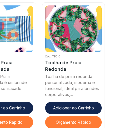
Cod. TP010
 Praia
Toalha de Praia
zada
Redonda
Praia
Toalha de praia redonda
da é um brinde
personalizada, moderna e
sofisticado,
funcional, ideal para brindes
corporativos,...
r ao Carrinho
Adicionar ao Carrinho
ento Rápido
Orçamento Rápido