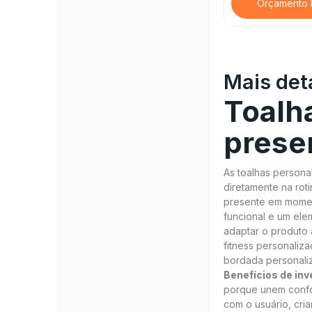
Orçamento 
Mais det
Toalha
prese
As toalhas persona
diretamente na rot
presente em momen
funcional e um ele
adaptar o produto
fitness personaliz
bordada personaliz
Benefícios de inv
porque unem confor
com o usuário, cri