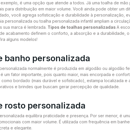
r exemplo, é uma opção que atende a todos. Já uma toalha de mão 
eais para distribuição em maior volume. Você ainda pode obter um d
do, você agrega sofisticação e durabilidade à personalização, e
ia personalizada ou toalha personalizada infantil ampliam a circul
is sua marca é lembrada.
Tipos de toalhas personalizadas
A esco
 de acabamento definem o conforto, a absorção e a durabilidade, 
fira alguns modelos!
e banho personalizada
 personalizada normalmente é produzida em algodão ou algodão fe
 é um fator importante, pois quanto maior, mais encorpada e confortá
 como bordado (mais durável e sofisticado), estampa localizada e a
orativos e brindes que buscam gerar percepção de qualidade.
e rosto personalizada
ersonalizada equilibra praticidade e presença. Por ser menor, é uma 
romocionais com maior volume. É utilizada com frequência em banheir
creta e elegante.