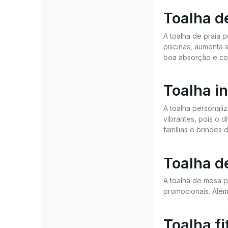
Toalha d
A toalha de praia 
piscinas, aumenta 
boa absorção e co
Toalha in
A toalha personali
vibrantes, pois o 
famílias e brindes
Toalha d
A toalha de mesa p
promocionais. Além
Toalha f