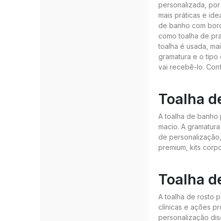
personalizada, po
mais práticas e id
de banho com borda
como toalha de pra
toalha é usada, ma
gramatura e o tipo
vai recebê-lo. Con
Toalha d
A toalha de banho
macio. A gramatura
de personalização,
premium, kits corp
Toalha d
A toalha de rosto p
clínicas e ações p
personalização dis