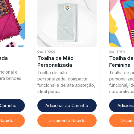
Cod. TP0005
Cod. TP013
ada
Toalha de Mão
Toalha de
Personalizada
Feminina
ncional e
Toalha de mão
Toalha de pr
ara brindes
personalizada, compacta,
personaliza
funcional e de alta absorção,
funcional, i
ideal para...
corporativos,
 Carrinho
Adicionar ao Carrinho
Adiciona
Rápido
Orçamento Rápido
Orçam