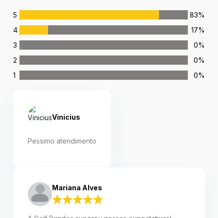
5
83%
4
17%
3
0%
2
0%
1
0%
Vinicius
Pessimo atendimento
Mariana Alves