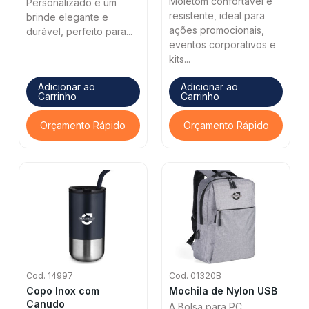
Moletom confortável e
Personalizado é um
resistente, ideal para
brinde elegante e
ações promocionais,
durável, perfeito para...
eventos corporativos e
kits...
Adicionar ao
Adicionar ao
Carrinho
Carrinho
Orçamento Rápido
Orçamento Rápido
Cod. 14997
Cod. 01320B
Copo Inox com
Mochila de Nylon USB
Canudo
A Bolsa para PC