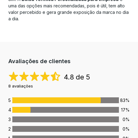
uma das opções mais recomendadas, pois é útil, tem alto
valor percebido e gera grande exposição da marca no dia
a dia.
Avaliações de clientes
4.8 de 5
8 avaliações
5
83%
4
17%
3
0%
2
0%