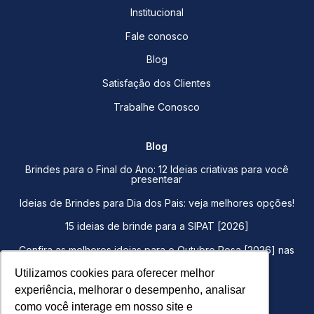
Institucional
Fale conosco
Blog
Satisfação dos Clientes
Trabalhe Conosco
Blog
Brindes para o Final do Ano: 12 Ideias criativas para você
presentear
Ideias de Brindes para Dia dos Pais: veja melhores opções!
15 ideias de brinde para a SIPAT [2026]
Confira as melhores ideias para o Outubro Rosa [2026] nas
empresas
Utilizamos cookies para oferecer melhor
Utilizamos cookies para oferecer melhor
Brindes para funcionários, entenda quais são os
experiência, melhorar o desempenho, analisar
experiência, melhorar o desempenho, analisar
benefícios!
como você interage em nosso site e
como você interage em nosso site e