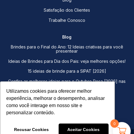
Satisfação dos Clientes
Trabalhe Conosco
Blog
Brindes para o Final do Ano: 12 Ideias criativas para você
presentear
Ideias de Brindes para Dia dos Pais: veja melhores opções!
15 ideias de brinde para a SIPAT [2026]
Confira as melhores ideias para o Outubro Rosa [2026] nas
empresas
Utilizamos cookies para oferecer melhor
Utilizamos cookies para oferecer melhor
Brindes para funcionários, entenda quais são os
experiência, melhorar o desempenho, analisar
experiência, melhorar o desempenho, analisar
benefícios!
como você interage em nosso site e
como você interage em nosso site e
15 ideias de brinde para a SIPAT [2026]
personalizar conteúdo.
personalizar conteúdo.
0
Recusar Cookies
Recusar Cookies
Aceitar Cookies
Aceitar Cookies