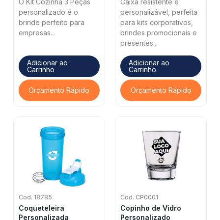
O Kit Cozinha 3 Peças
Caixa resistente e
personalizado é o
personalizável, perfeita
brinde perfeito para
para kits corporativos,
empresas...
brindes promocionais e
presentes...
Adicionar ao
Adicionar ao
Carrinho
Carrinho
Orçamento Rápido
Orçamento Rápido
Cod. 18785
Cod. CP0001
Coqueteleira
Copinho de Vidro
Personalizada
Personalizado